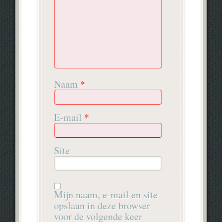
Naam
*
E-mail
*
Site
Mijn naam, e-mail en site
opslaan in deze browser
voor de volgende keer