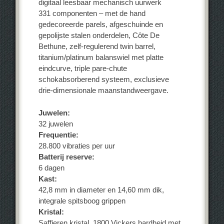
digitaal leesbaar mechanisch uurwerk
331 componenten – met de hand
gedecoreerde parels, afgeschuinde en
gepolijste stalen onderdelen, Côte De
Bethune, zelf-regulerend twin barrel,
titanium/platinum balanswiel met platte
eindcurve, triple pare-chute
schokabsorberend systeem, exclusieve
drie-dimensionale maanstandweergave.
Juwelen:
32 juwelen
Frequentie:
28.800 vibraties per uur
Batterij reserve:
6 dagen
Kast:
42,8 mm in diameter en 14,60 mm dik,
integrale spitsboog grippen
Kristal:
Saffieren kristal, 1800 Vickers hardheid met