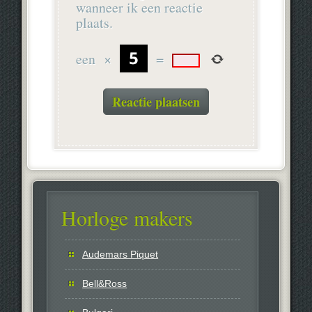
wanneer ik een reactie
plaats.
een
×
=
Horloge makers
Audemars Piquet
Bell&Ross