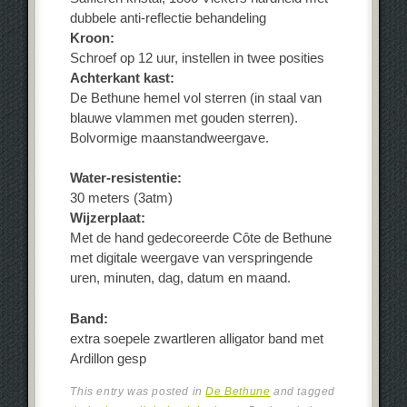
dubbele anti-reflectie behandeling
Kroon:
Schroef op 12 uur, instellen in twee posities
Achterkant kast:
De Bethune hemel vol sterren (in staal van
blauwe vlammen met gouden sterren).
Bolvormige maanstandweergave.
Water-resistentie:
30 meters (3atm)
Wijzerplaat:
Met de hand gedecoreerde Côte de Bethune
met digitale weergave van verspringende
uren, minuten, dag, datum en maand.
Band:
extra soepele zwartleren alligator band met
Ardillon gesp
This entry was posted in
De Bethune
and tagged