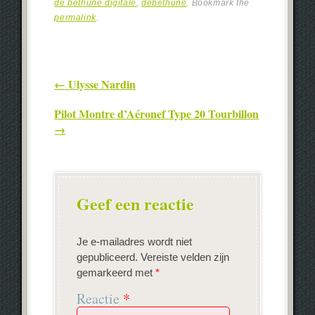
de bethune digitale
,
debethune
. Bookmark the
permalink
.
Post navigation
←
Ulysse Nardin
Pilot Montre d’Aéronef Type 20 Tourbillon
→
Geef een reactie
Je e-mailadres wordt niet
gepubliceerd.
Vereiste velden zijn
gemarkeerd met
*
Reactie
*