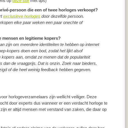
eens op
deze site
met tips)
 privé-persoon die een of twee horloges verkoopt?
rt
exclusieve horloges
door dezelfde persoon.
kopen elke paar weken een paar onechte of
te mensen en legitieme kopers?
n zijn om meerdere identiteiten te hebben op internet
ep-kopers doen een bod, zodat het lijkt alsof
te kopers aan, omdat ze menen dat de populariteit
s dan de vraagprijs. Dat is onzin. Zoek naar bieders,
zigd of die heel weinig feedback hebben gegeven.
oor horlogeverzamelaars zijn wellicht veiliger. Deze
cht door experts dus wanneer er een verdacht horloge te
ijn er altijd mensen met verstand van zaken, die daar op