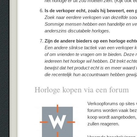
het horloge er uit zou moeten zien
. (Kijk ook 
Is de verkoper echt, zoals hij beweert, een
Zoek naar eerdere verkopen van dezelfde soo
Sommige mensen hebben een handeltje en ver
anderszins discutabele horloges
.
Zijn de andere bieders op een horloge ech
Een andere slinkse tactiek van een verkoper ka
of om vrienden te vragen om te bieden. Deze n
iedereen het horloge wil hebben. Dit trekt ech
bewijst dat het product echt is en meer waard i
die recentelijk hun accountnaam hebben gewij
Horloge kopen via een forum
Verkoopforums op sites v
forums worden vaak bezo
koop wordt aangeboden, z
zullen reageren.