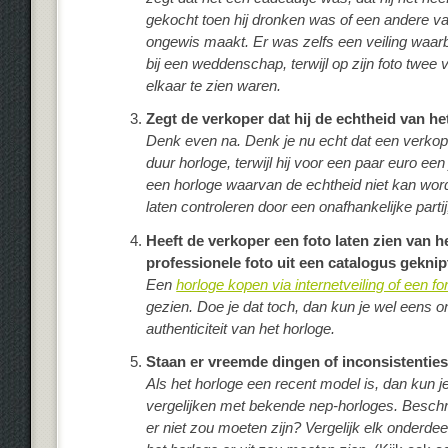
gekocht toen hij dronken was of een andere va
ongewis maakt. Er was zelfs een veiling waarb
bij een weddenschap, terwijl op zijn foto twee 
elkaar te zien waren.
Zegt de verkoper dat hij de echtheid van h
Denk even na. Denk je nu echt dat een verkop
duur horloge, terwijl hij voor een paar euro een
een horloge waarvan de echtheid niet kan word
laten controleren door een onafhankelijke partij
Heeft de verkoper een foto laten zien van he
professionele foto uit een catalogus geknip
Een
horloge kopen via internetveiling of een f
gezien. Doe je dat toch, dan kun je wel eens 
authenticiteit van het horloge.
Staan er vreemde dingen of inconsistenties
Als het horloge een recent model is, dan kun j
vergelijken met bekende nep-horloges. Beschri
er niet zou moeten zijn? Vergelijk elk onderdee