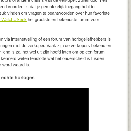
foto’s of andere claims van de verkoper, zullen door hen
nd voordeel is dat je gemakkelijk toegang hebt tot
leuk vinden om vragen te beantwoorden over hun favoriete
m WatchUSeek
het grootste en bekendste forum voor
via internetveiling of een forum van horlogeliefhebbers is
aringen met de verkoper. Vaak zijn de verkopers bekend en
end is zal het wel uit zijn hoofd laten om op een forum
e kenners weten tenslotte wat het onderscheid is tussen
n word waard is.
n echte horloges