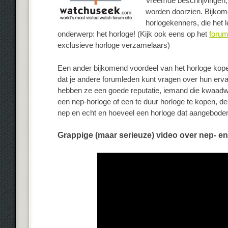
Vreemde beschrijvingen, 
worden doorzien. Bijkome
horlogekenners, die het 
onderwerp: het horloge! (Kijk ook eens op het
foru
exclusieve horloge verzamelaars)
Een ander bijkomend voordeel van het horloge kopen 
dat je andere forumleden kunt vragen over hun erv
hebben ze een goede reputatie, iemand die kwaadwill
een nep-horloge of een te duur horloge te kopen, d
nep en echt en hoeveel een horloge dat aangebode
Grappige (maar serieuze) video over nep- e