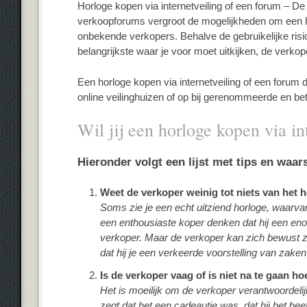
Horloge kopen via internetveiling of een forum – De
verkoopforums vergroot de mogelijkheden om een 
onbekende verkopers. Behalve de gebruikelijke risi
belangrijkste waar je voor moet uitkijken, de verkope
Een horloge kopen via internetveiling of een forum do
online veilinghuizen of op bij gerenommeerde en be
Wil jij een horloge kopen via i
Hieronder volgt een lijst met tips en waa
Weet de verkoper weinig tot niets van het 
Soms zie je een echt uitziend horloge, waarv
een enthousiaste koper denken dat hij een en
verkoper. Maar de verkoper kan zich bewust z
dat hij je een verkeerde voorstelling van zake
Is de verkoper vaag of is niet na te gaan h
Het is moeilijk om de verkoper verantwoordelij
zegt dat het een cadeautje was, dat hij het h