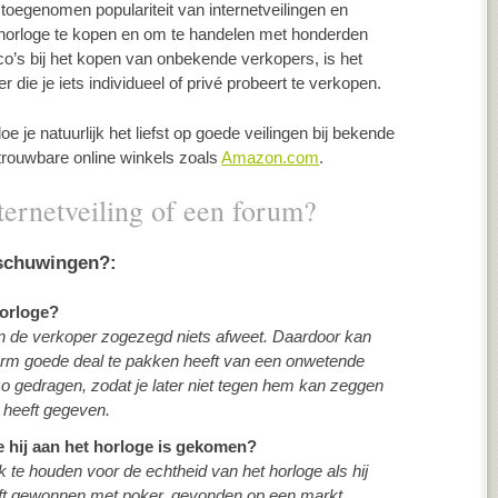
 toegenomen populariteit van internetveilingen en
horloge te kopen en om te handelen met honderden
co’s bij het kopen van onbekende verkopers, is het
r die je iets individueel of privé probeert te verkopen.
e je natuurlijk het liefst op goede veilingen bij bekende
trouwbare online winkels zoals
Amazon.com
.
nternetveiling of een forum?
rschuwingen?:
horloge?
an de verkoper zogezegd niets afweet. Daardoor kan
orm goede deal te pakken heeft van een onwetende
o gedragen, zodat je later niet tegen hem kan zeggen
n heeft gegeven.
oe hij aan het horloge is gekomen?
k te houden voor de echtheid van het horloge als hij
eeft gewonnen met poker, gevonden op een markt,