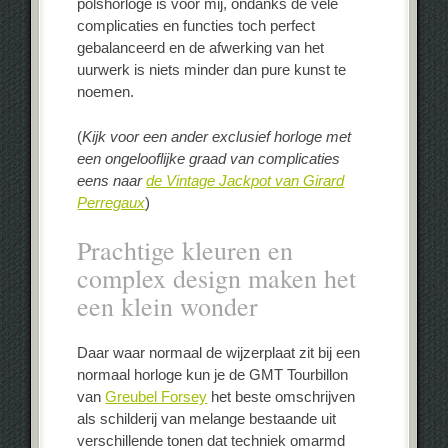
polshorloge is voor mij, ondanks de vele
complicaties en functies toch perfect
gebalanceerd en de afwerking van het
uurwerk is niets minder dan pure kunst te
noemen.
(
Kijk voor een ander exclusief horloge met
een ongelooflijke graad van complicaties
eens naar
de Vintage Jackpot van Girard
Perregaux
)
Prachtige kleuren en
complex design maken het
een klein wonder
Daar waar normaal de wijzerplaat zit bij een
normaal horloge kun je de GMT Tourbillon
van
Greubel Forsey
het beste omschrijven
als schilderij van melange bestaande uit
verschillende tonen dat techniek omarmd