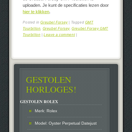
uploaden. Je kunt de specificaties lezen door
hier te klikken
.
Posted in
Greubel Forsey
|
Tagged
GMT
Tourbillon
,
Greubel Forsey
,
Greubel Forsey GMT
Tourbillon
|
Leave a comment
|
GESTOLEN
HORLOGES!
GESTOLEN ROLEX
Merk: Rolex
Model: Oyster Perpetual Datejust