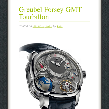
Greubel Forsey GMT
Tourbillon
Posted on
januari 5, 2016
by
Olaf