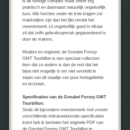
is dit horloge complex maar zeker erg
praktisch en daarnaast natuurlijk ongelooflijk
luxe. Alle functies onder de knie krijgen zal
makkelijker zijn dan het lijkt omdat het
meesterwerk zó ongelooflijk goed in elkaar
zit dat zelfs gebruiksgemak gegarandeerd is
door de makers.
Modern en origineel, de Greubel Forsey
GMT Tourbillon is een speciaal collectors
item dat zo anders is dan de rest dat het
bijna niet mogelijk is om niet versteld te
staan van dit staaltje van pure horlogeliefde
en techniek..
Specificaties van de Greubel Forsey GMT
Tourbillon:
Sinds dit bijzondere meesterwerk met zoveel
verschillende indrukwekkende specificaties
komt heb ik besloten het originele PDF van
de Greubel Forsey GMT Tourbillon te