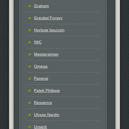
Graham
Greubel Forsey
Horloge beurzen
IWC
Meistersinger
Omega
Panerai
Patek Philippe
Ressence
Ulysse Nardin
Urwerk