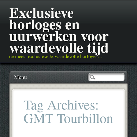
Exclusieve
horloges en
uurwerken voor
waardevolle tijd
de meest exclusieve & waardevolle horloges…
Main menu
Skip
Menu
to
content
Tag Archives:
GMT Tourbillon