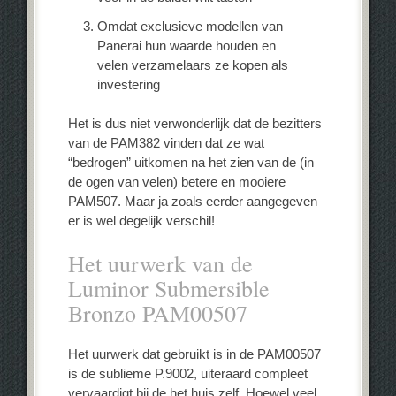
Omdat exclusieve modellen van
Panerai hun waarde houden en
velen verzamelaars ze kopen als
investering
Het is dus niet verwonderlijk dat de bezitters
van de PAM382 vinden dat ze wat
“bedrogen” uitkomen na het zien van de (in
de ogen van velen) betere en mooiere
PAM507. Maar ja zoals eerder aangegeven
er is wel degelijk verschil!
Het uurwerk van de
Luminor Submersible
Bronzo PAM00507
Het uurwerk dat gebruikt is in de PAM00507
is de sublieme P.9002, uiteraard compleet
vervaardigt bij de het huis zelf. Hoewel veel