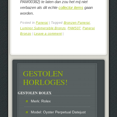
PAM00382) te laten dan zou het mij niet
verbazen als dit echte
collector items
gaan
worden
.
Posted in
Panerai
|
Tagged
Bronzen Panerai
,
Luminor Submersible Bronzo
,
PAM507
,
Panerai
Bronzo
|
Leave a comment
|
GESTOLEN
HORLOGES!
GESTOLEN ROLEX
Merk: Rolex
Model: Oyster Perpetual Datejust