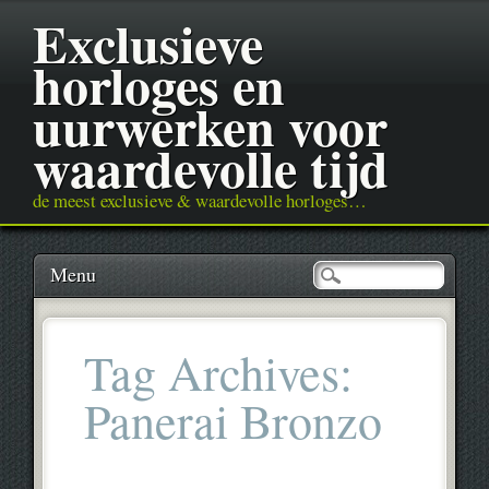
Exclusieve
horloges en
uurwerken voor
waardevolle tijd
de meest exclusieve & waardevolle horloges…
Main menu
Skip
Menu
to
content
Tag Archives:
Panerai Bronzo