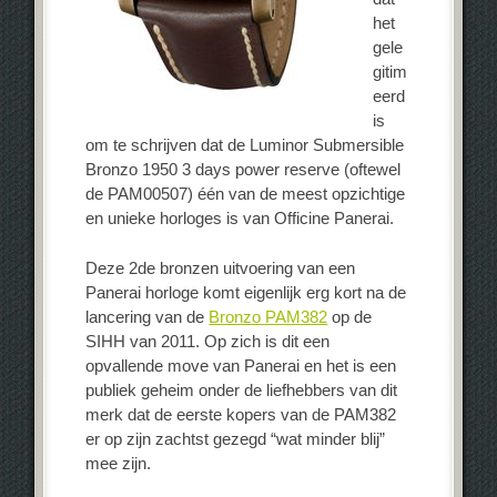
het
gele
gitim
eerd
is
om te schrijven dat de Luminor Submersible
Bronzo 1950 3 days power reserve (oftewel
de PAM00507) één van de meest opzichtige
en unieke horloges is van Officine Panerai.
Deze 2de bronzen uitvoering van een
Panerai horloge komt eigenlijk erg kort na de
lancering van de
Bronzo PAM382
op de
SIHH van 2011. Op zich is dit een
opvallende move van Panerai en het is een
publiek geheim onder de liefhebbers van dit
merk dat de eerste kopers van de PAM382
er op zijn zachtst gezegd “wat minder blij”
mee zijn.