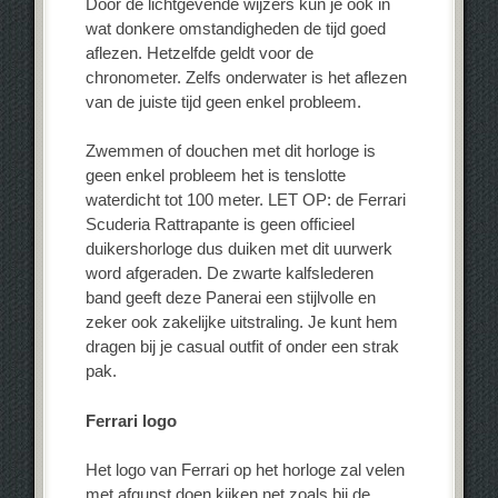
Door de lichtgevende wijzers kun je ook in
wat donkere omstandigheden de tijd goed
aflezen. Hetzelfde geldt voor de
chronometer. Zelfs onderwater is het aflezen
van de juiste tijd geen enkel probleem.
Zwemmen of douchen met dit horloge is
geen enkel probleem het is tenslotte
waterdicht tot 100 meter. LET OP: de Ferrari
Scuderia Rattrapante is geen officieel
duikershorloge dus duiken met dit uurwerk
word afgeraden. De zwarte kalfslederen
band geeft deze Panerai een stijlvolle en
zeker ook zakelijke uitstraling. Je kunt hem
dragen bij je casual outfit of onder een strak
pak.
Ferrari logo
Het logo van Ferrari op het horloge zal velen
met afgunst doen kijken net zoals bij de