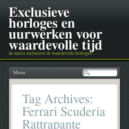
Exclusieve
horloges en
uurwerken voor
waardevolle tijd
de meest exclusieve & waardevolle horloges…
Main menu
Skip
Menu
to
content
Tag Archives:
Ferrari Scuderia
Rattrapante