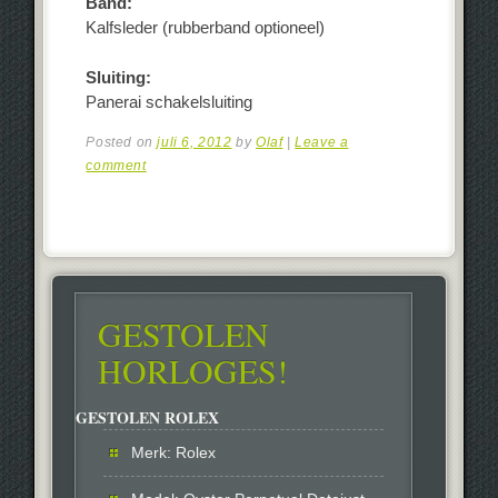
Band:
Kalfsleder (rubberband optioneel)
Sluiting:
Panerai schakelsluiting
Posted on
juli 6, 2012
by
Olaf
|
Leave a
comment
GESTOLEN
HORLOGES!
GESTOLEN ROLEX
Merk: Rolex