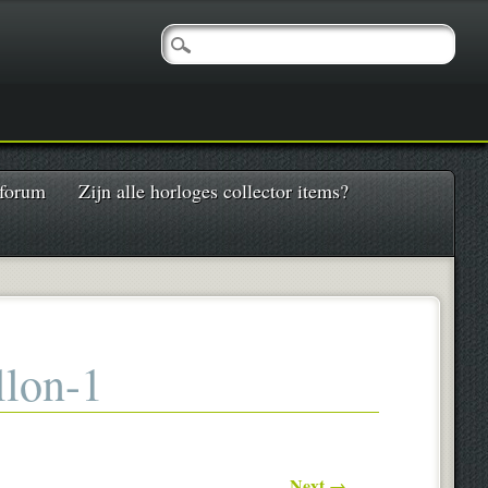
 forum
Zijn alle horloges collector items?
llon-1
Next →