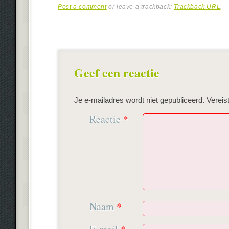
Post a comment
or leave a trackback:
Trackback URL
.
Geef een reactie
Je e-mailadres wordt niet gepubliceerd.
Vereis
Reactie
*
Naam
*