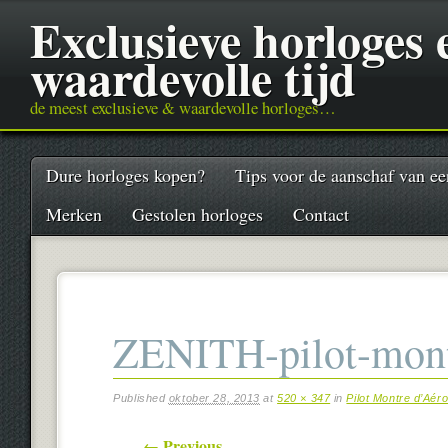
Exclusieve horloges
waardevolle tijd
de meest exclusieve & waardevolle horloges…
Main menu
Skip
Dure horloges kopen?
Tips voor de aanschaf van ee
to
content
Merken
Gestolen horloges
Contact
ZENITH-pilot-montr
Published
oktober 28, 2013
at
520 × 347
in
Pilot Montre d’Aér
← Previous