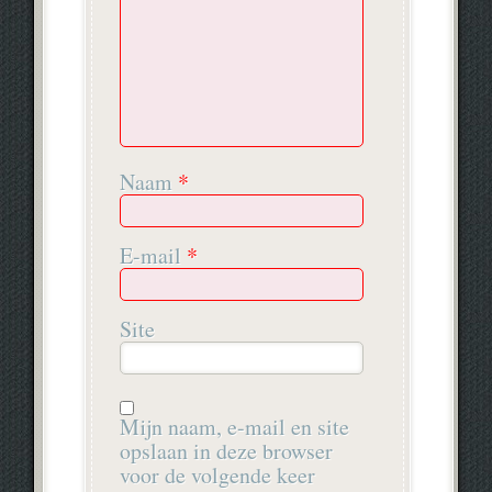
Naam
*
E-mail
*
Site
Mijn naam, e-mail en site
opslaan in deze browser
voor de volgende keer