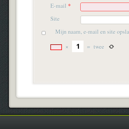
E-mail
*
Site
Mijn naam, e-mail en site opsla
×
=
twee