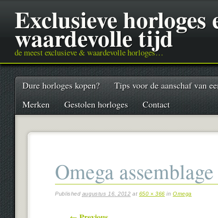
Exclusieve horloges
waardevolle tijd
de meest exclusieve & waardevolle horloges…
Main menu
Skip
Dure horloges kopen?
Tips voor de aanschaf van ee
to
content
Merken
Gestolen horloges
Contact
Omega assemblage 
Published
augustus 16, 2012
at
650 × 366
in
Omega
← Previous