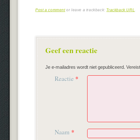
Post a comment
or leave a trackback:
Trackback URL
.
Geef een reactie
Je e-mailadres wordt niet gepubliceerd.
Vereis
Reactie
*
Naam
*