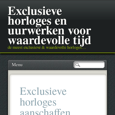
Exclusieve
horloges en
uurwerken voor
waardevolle tijd
de meest exclusieve & waardevolle horloges…
Main menu
Skip
Menu
to
content
Exclusieve
horloges
aanschaffen