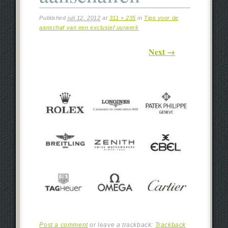
Published
juli 12, 2012
at
311 × 235
in
Tips voor de
aanschaf van een exclusief uurwerk
Next →
Post a comment
or leave a trackback:
Trackback