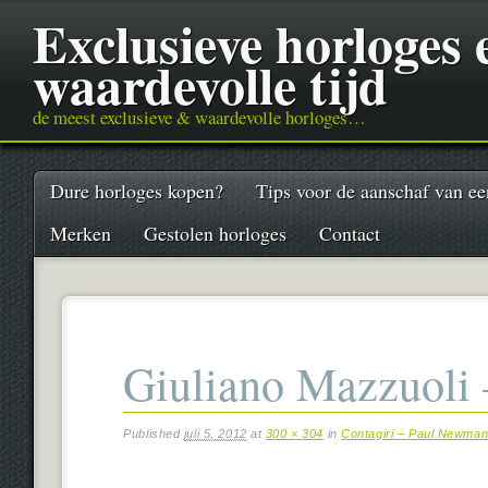
Exclusieve horloges
waardevolle tijd
de meest exclusieve & waardevolle horloges…
Main menu
Skip
Dure horloges kopen?
Tips voor de aanschaf van ee
to
content
Merken
Gestolen horloges
Contact
Giuliano Mazzuoli 
Published
juli 5, 2012
at
300 × 304
in
Contagiri – Paul Newma